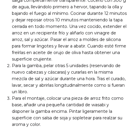
salga completamente transparente. Cocerlo con 300 g
de agua, llevándolo primero a hervor, tapando la olla y
bajando el fuego al mínimo. Cocinar durante 12 minutos
y dejar reposar otros 10 minutos manteniendo la tapa
cerrada en todo momento. Una vez cocido, extender el
arroz en un recipiente frío y aliñarlo con vinagre de
arroz, sal y azúcar. Pasar el arroz a moldes de silicona
para formar lingotes y llevar a abatir. Cuando esté firme
freírlas en aceite de orujo de oliva hasta obtener una
superficie crujiente.
Para la gamba, pelar otras 5 unidades (reservando de
nuevo cabezas y cáscaras) y curarlas en la misma
mezcla de sal y azúcar durante una hora. Tras el curado,
lavar, secar y abrirlas longitudinalmente como si fueran
un libro.
Para el montaje, colocar una pieza de arroz frito como
base, añadir una pequeña cantidad de wasabi y
disponer la gamba encima. Pintar ligeramente la
superficie con salsa de soja y sopletear para realzar su
aroma y color.