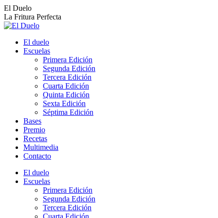
Saltar
El Duelo
al
La Fritura Perfecta
contenido
El duelo
Escuelas
Primera Edición
Segunda Edición
Tercera Edición
Cuarta Edición
Quinta Edición
Sexta Edición
Séptima Edición
Bases
Premio
Recetas
Multimedia
Contacto
El duelo
Escuelas
Primera Edición
Segunda Edición
Tercera Edición
Cuarta Edición