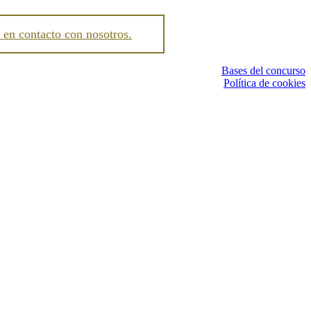
 en contacto con nosotros.
Bases del concurso
Política de cookies
I
a
T